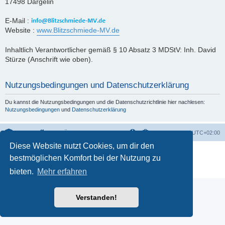
17498 Dargelin
E-Mail :
Website :
www.Blitzschmiede-MV.de
Inhaltlich Verantwortlicher gemäß § 10 Absatz 3 MDStV: Inh. David
Stürze (Anschrift wie oben).
Nutzungsbedingungen und Datenschutzerklärung
Du kannst die Nutzungsbedingungen und die Datenschutzrichtlinie hier nachlesen:
Nutzungsbedingungen
und
Datenschutzerklärung
Portal
Foren-Übersicht
Alle Zeiten sind
UTC+02:00
Diese Website nutzt Cookies, um dir den
Powered by
phpBB
® Forum Software © phpBB Limited
bestmöglichen Komfort bei der Nutzung zu
Deutsche Übersetzung durch
phpBB.de
Datenschutz
|
Nutzungsbedingungen
bieten.
Mehr erfahren
Verstanden!