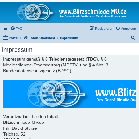
FAQ
Registrieren
Anmelden
S
Portal
Foren-Übersicht
Impressum
u
Impressum
c
Impressum gemäß § 6 Teledienstegesetz (TDG), § 6
h
Mediendienste-Staatsvertrag (MDSTv) und § 4 Abs. 3
e
Bundesdatenschutzgesetz (BDSG)
Verantwortlich für den Inhalt:
Blitzschmiede-MV.de
Inh. David Stürze
Teichstr. 52